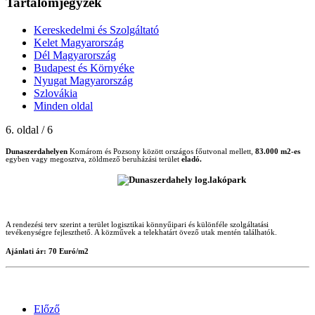
Tartalomjegyzék
Kereskedelmi és Szolgáltató
Kelet Magyarország
Dél Magyarország
Budapest és Környéke
Nyugat Magyarország
Szlovákia
Minden oldal
6. oldal / 6
Dunaszerdahelyen
Komárom és Pozsony között országos főutvonal mellett,
83.000 m2-es
egyben vagy megosztva, zöldmező beruházási terület
eladó.
A rendezési terv szerint a terület logisztikai könnyűipari és különféle szolgáltatási
tevékenységre fejleszthető. A közművek a telekhatárt övező utak mentén találhatók.
Ajánlati ár: 70 Euró/m2
Előző