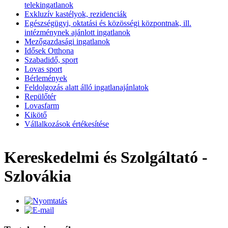
telekingatlanok
Exkluzív kastélyok, rezidenciák
Egészségügyi, oktatási és közösségi központnak, ill.
intézménynek ajánlott ingatlanok
Mezőgazdasági ingatlanok
Idősek Otthona
Szabadidő, sport
Lovas sport
Bérlemények
Feldolgozás alatt álló ingatlanajánlatok
Repülőtér
Lovasfarm
Kikötő
Vállalkozások értékesítése
Kereskedelmi és Szolgáltató -
Szlovákia