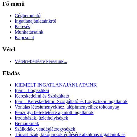
Fő menű
Cégbemutató
Ingatlanajánlatainkról
Keresés
Munkatársaink
Kapcsolat
Vétel
Vételre/bérlésre keresünk...
Eladás
KIEMELT INGATLANAJÁNLATAINK
Ipari - Logisztikai
Kereskedelmi és Szolgáltató
Ipari - Kereskedelmi -Szolgáltató és Logisztikai ingatlanok
Vonalas létesítményekhez, alépítményeihez töltőanyag
Pénzügyi befektetésre ajánlott ingatlanok
Irodaházak, üzlethelyiségek
Benzinkutak
Szállodák, vendéglátóegységek
Társasházak, lakóparkok építésére alkalmas ingatlanok és